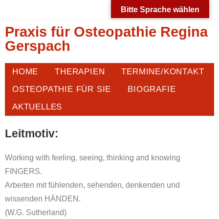
Bitte Sprache wählen
Praxis für Osteopathie Regina
Gerspach
HOME
THERAPIEN
TERMINE/KONTAKT
OSTEOPATHIE FÜR SIE
BIOGRAFIE
AKTUELLES
Leitmotiv:
Working with feeling, seeing, thinking and knowing
FINGERS.
Arbeiten mit fühlenden, sehenden, denkenden und
wissenden HÄNDEN.
(W.G. Sutherland)